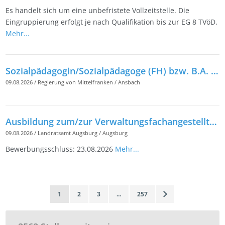
Es handelt sich um eine unbefristete Vollzeitstelle. Die
Eingruppierung erfolgt je nach Qualifikation bis zur EG 8 TVöD.
Mehr...
Sozialpädagogin/Sozialpädagoge (FH) bzw. B.A. in Sozialer Arbeit (m/w/d) für das Staatliche Gesundheitsamt am Landratsamt Fürth
09.08.2026
/
Regierung von Mittelfranken
/
Ansbach
Ausbildung zum/zur Verwaltungsfachangestellten (m/w/d)
09.08.2026
/
Landratsamt Augsburg
/
Augsburg
Bewerbungsschluss: 23.08.2026
Mehr...
1
2
3
...
257